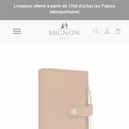
Livraison offerte à partir de 170€ d'achat (en France
métropolitaine)
Skip to the end of the images gallery