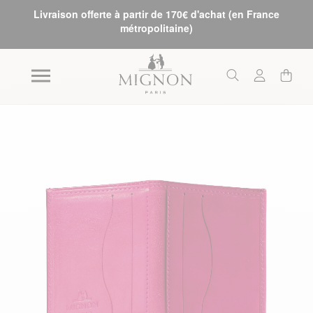
Livraison offerte à partir de 170€ d'achat (en France
métropolitaine)
Skip to the end of the images gallery