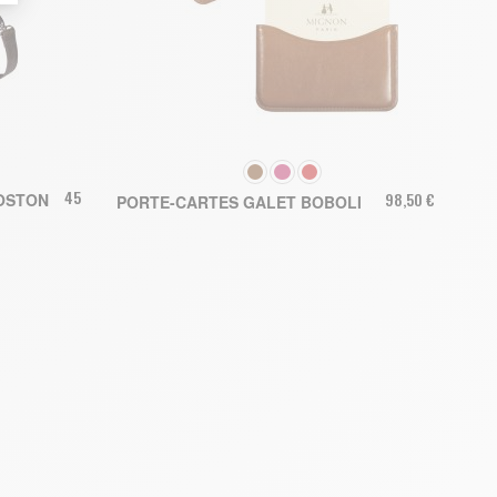
COULEUR
459,50 €
98,50 €
OSTON
PORTE-CARTES GALET BOBOLI
ER
AJOUTER AU PANIER