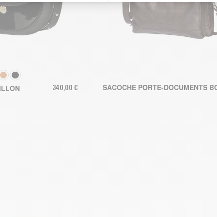
OULEUR
340,00 €
SACOCHE PORTE-DOCUMENTS B
ILLON
AJOUTER AU PANI
R AU PANIER