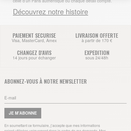
celle d’un Paris authentique où chaque détail compte.
Découvrez notre histoire
PAIEMENT SECURISE
LIVRAISON OFFERTE
Visa, MasterCard, Amex
à partir de 170 €
CHANGEZ D'AVIS
EXPEDITION
14 jours pour échanger
sous 24/48h
ABONNEZ-VOUS À NOTRE NEWSLETTER
JE M'ABONNE
En soumettant ce formulaire, j’accepte que mes informations
soient utilisées uniquement dans le cadre de ma demande. Mes