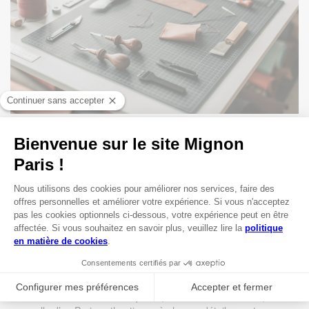
DEPUIS 1885, MIGNON PARIS
INCARNE L’ÉLÉGANCE DU
QUOTIDIEN.
Née au cœur de la capitale française, notre maison a
traversé les époques en célébrant l’artisanat
maroquinier et la papeterie d’exception. Chaque produit
est un hommage au savoir-faire traditionnel, à l’élégance
intemporelle et à la durabilité. Nos créations, conçues
avec des matériaux de qualité, racontent une histoire,