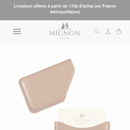
Livraison offerte à partir de 170€ d'achat (en France
métropolitaine)
Skip to the end of the images gallery