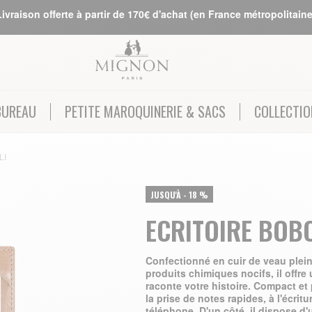
Livraison offerte à partir de 170€ d'achat (en France métropolitaine
BUREAU
PETITE MAROQUINERIE & SACS
COLLECTIO
LI
JUSQU'À
-
18
%
ECRITOIRE BOBO
Confectionné en cuir de veau plein
produits chimiques nocifs, il offre 
raconte votre histoire. Compact et 
la prise de notes rapides, à l'écri
téléphone. D'un côté, il dispose d