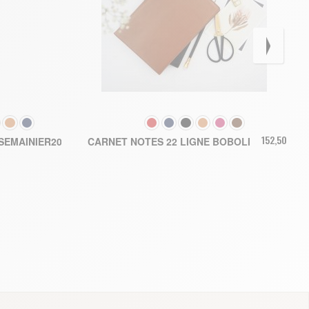
COULEUR
191,40 €
152,50 €
SEMAINIER2026
CARNET NOTES 22 LIGNE BOBOLI
U PANIER