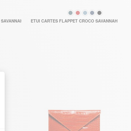
COULEUR
94,00 €
92,5
O SAVANNAH
ETUI CARTES FLAPPET CROCO SAVANNAH
NIER
AJOUTER AU PANIER