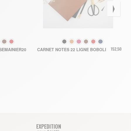
COULEUR
191,40 €
152,50 €
SEMAINIER2026
CARNET NOTES 22 LIGNE BOBOLI
U PANIER
EXPEDITION