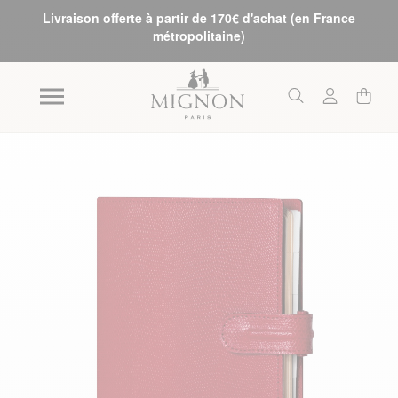
Livraison offerte à partir de 170€ d'achat (en France
métropolitaine)
Skip to the end of the images gallery