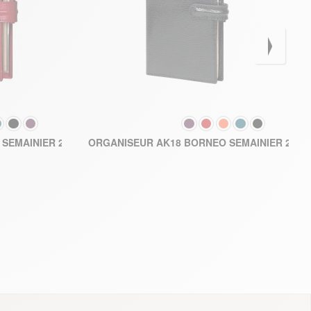
COULEUR
275,90 €
SEMAINIER 2026
ORGANISEUR AK18 BORNEO SEMAINIER 2026
U PANIER
AJOUTER AU PANIER