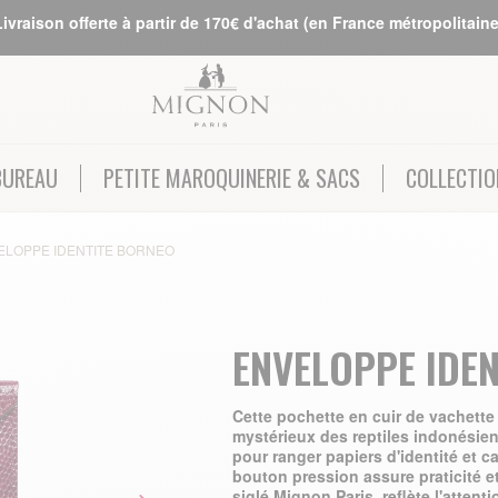
Livraison offerte à partir de 170€ d'achat (en France métropolitaine
BUREAU
PETITE MAROQUINERIE & SACS
COLLECTIO
ELOPPE IDENTITE BORNEO
ENVELOPPE IDEN
Cette pochette en cuir de vachette
mystérieux des reptiles indonésien
pour ranger papiers d'identité et ca
bouton pression assure praticité et
siglé Mignon Paris, reflète l'attenti