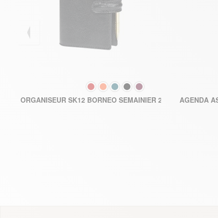
COULEUR
147,50 €
ORGANISEUR SK12 BORNEO SEMAINIER 2026
AGENDA AS