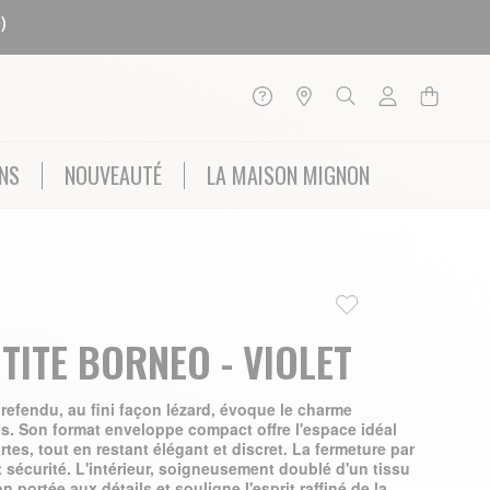
)
NS
NOUVEAUTÉ
LA MAISON MIGNON
TITE BORNEO - VIOLET
 refendu, au fini façon lézard, évoque le charme
s. Son format enveloppe compact offre l'espace idéal
rtes, tout en restant élégant et discret. La fermeture par
 sécurité. L'intérieur, soigneusement doublé d'un tissu
on portée aux détails et souligne l'esprit raffiné de la