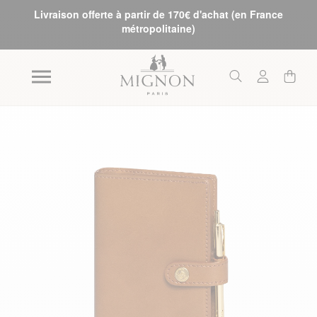
Livraison offerte à partir de 170€ d'achat (en France
métropolitaine)
Skip to the end of the images gallery